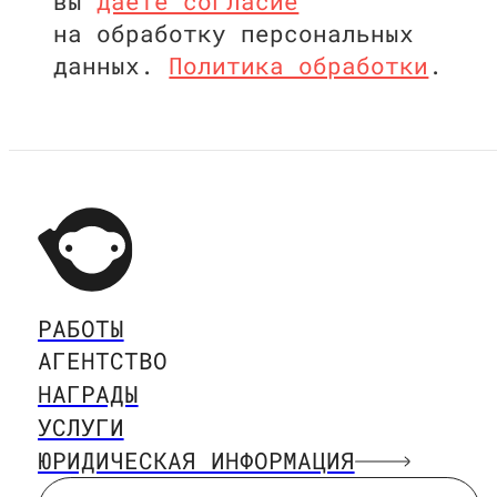
вы
даете согласие
на обработку персональных
данных.
Политика обработки
.
РАБОТЫ
РАБОТЫ
АГЕНТСТВО
АГЕНТСТВО
НАГРАДЫ
НАГРАДЫ
УСЛУГИ
УСЛУГИ
ЮРИДИЧЕСКАЯ ИНФОРМАЦИЯ
ЮРИДИЧЕСКАЯ ИНФОРМАЦИЯ